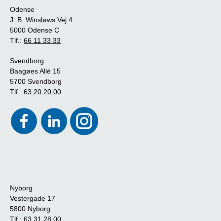
Odense
J. B. Winsløws Vej 4
5000 Odense C
Tlf.:
66 11 33 33
Svendborg
Baagøes Allé 15
5700 Svendborg
Tlf.:
63 20 20 00
Nyborg
Vestergade 17
5800 Nyborg
Tlf.:
63 31 28 00